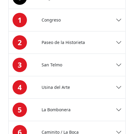
1
Congreso
2
Paseo de la Historieta
3
San Telmo
4
Usina del Arte
5
La Bombonera
6
Caminito / La Boca