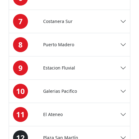
7
Costanera Sur
8
Puerto Madero
9
Estacion Fluvial
10
Galerias Pacifico
11
El Ateneo
12
Plaza San Martín